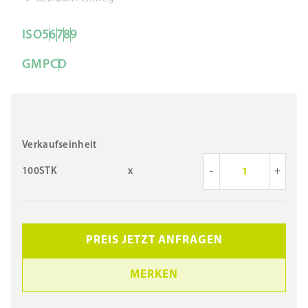
ISO
5
6
7
8
9
GMP
C
D
Verkaufseinheit
100STK
x
-
+
PREIS JETZT ANFRAGEN
MERKEN