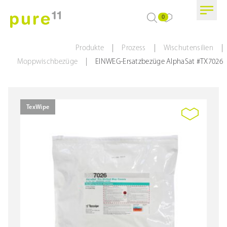
0
|
|
|
Produkte
Prozess
Wischutensilien
|
Moppwischbezüge
EINWEG-Ersatzbezüge AlphaSat #TX7026
TexWipe