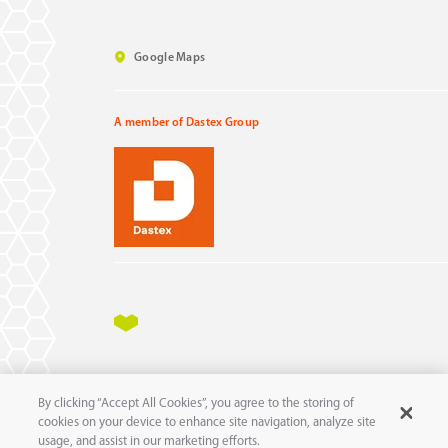
Google Maps
A member of Dastex Group
Impressum
Datenschutz
AGB
AEB
By clicking “Accept All Cookies”, you agree to the storing of
11
© 2025 pure
GmbH
cookies on your device to enhance site navigation, analyze site
usage, and assist in our marketing efforts.