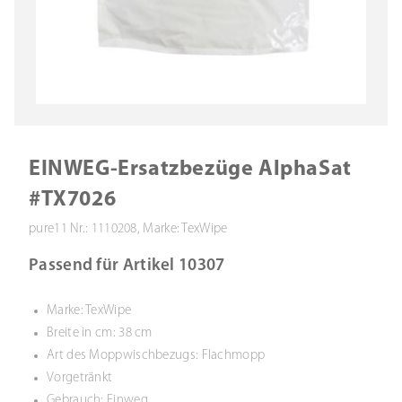
EINWEG-Ersatzbezüge AlphaSat
#TX7026
pure11 Nr.: 1110208, Marke: TexWipe
Passend für Artikel 10307
Marke: TexWipe
Breite in cm: 38 cm
Art des Moppwischbezugs: Flachmopp
Vorgetränkt
Gebrauch: Einweg