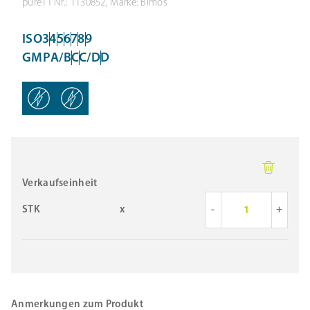
pure11 Nr.: 1130852, Marke: Bimos
ISO
3
4
5
6
7
8
9
GMP
A/B
C
C/D
D
Verkaufseinheit
STK
x
-
+
Anmerkungen zum Produkt