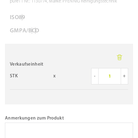
pure11 Nr.: 1130774, Marke: PFENNIG Reinigungstechnik
#3400715
ISO
8
9
GMP
A/B
C
D
Verkaufseinheit
STK
x
-
+
Anmerkungen zum Produkt