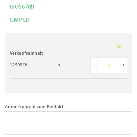
ISO
5
6
7
8
9
GMP
C
D
Verkaufseinheit
1250STK
x
-
+
Anmerkungen zum Produkt