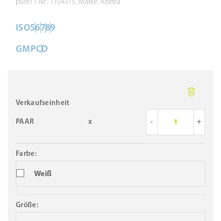
pure11 Nr.: 1104315, Marke: Abeba
ISO
5
6
7
8
9
GMP
C
D
Verkaufseinheit
PAAR
x
-
+
Farbe:
Weiß
Größe: