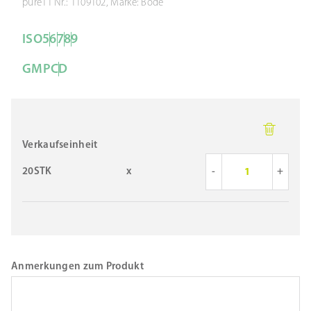
pure11 Nr.: 1109102, Marke: Bode
ISO
5
6
7
8
9
GMP
C
D
Verkaufseinheit
20STK
x
-
+
Anmerkungen zum Produkt