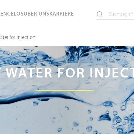
KEN
CELOS
ÜBER UNS
KARRIERE
ater for injection
/ WATER FOR INJEC