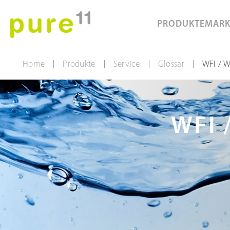
PRODUKTE
MAR
Home
Produkte
Service
Glossar
WFI / W
|
|
|
|
WFI 