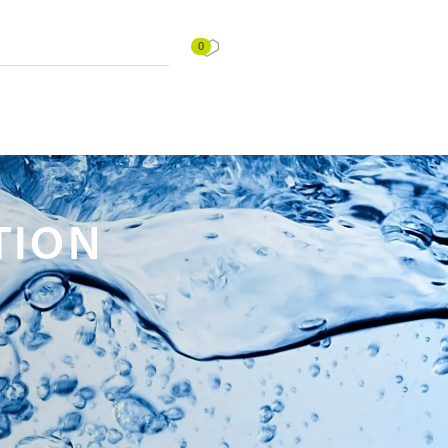
0
TION