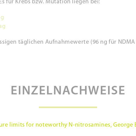
s für Krebs bzw. Mutation liegen bei:
ag
ag
lässigen täglichen Aufnahmewerte (96 ng für NDMA
EINZELNACHWEISE
re limits for noteworthy N-nitrosamines, George E