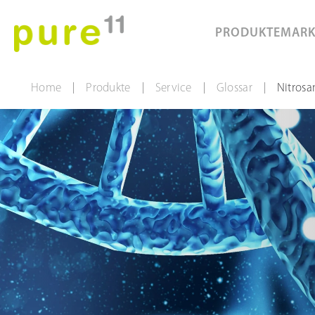
PRODUKTE
MAR
Home
Produkte
Service
Glossar
Nitros
|
|
|
|