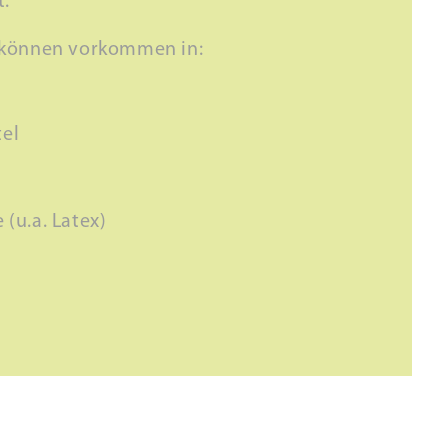
t.
 können vorkommen in:
el
 (u.a. Latex)