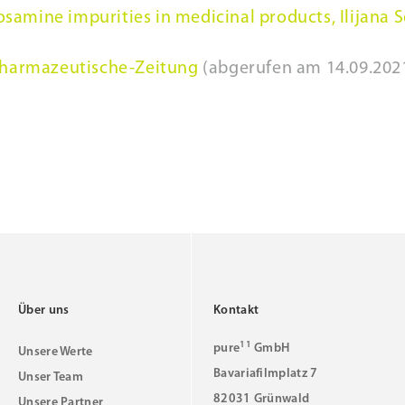
osamine impurities in medicinal products, Ilijana Se
harmazeutische-Zeitung
(abgerufen am 14.09.202
Über uns
Kontakt
11
pure
GmbH
Unsere Werte
Bavariafilmplatz 7
Unser Team
82031 Grünwald
Unsere Partner