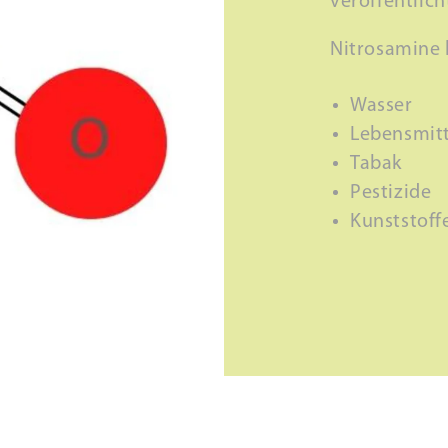
veröffentlich
Nitrosamine
Wasser
Lebensmitt
Tabak
Pestizide
Kunststoffe