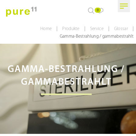
0
|
|
|
|
Home
Produkte
Service
Glossar
Gamma-Bestrahlung / gammabestrahlt
GAMMA-BESTRAHLUNG /
GAMMABESTRAHLT