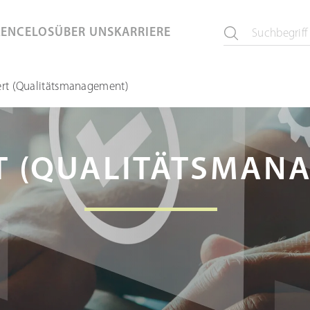
KEN
CELOS
ÜBER UNS
KARRIERE
rt (Qualitätsmanagement)
T (QUALITÄTSMAN