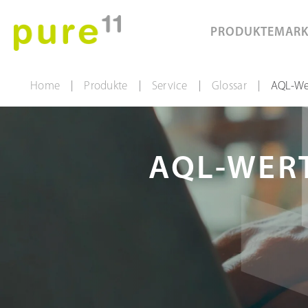
PRODUKTE
MAR
Home
Produkte
Service
Glossar
AQL-We
|
|
|
|
AQL-WER