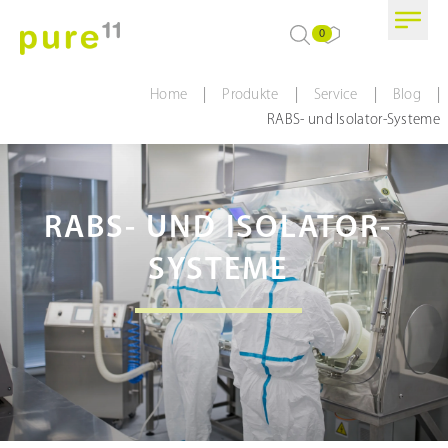
0
|
|
|
|
Home
Produkte
Service
Blog
RABS- und Isolator-Systeme
RABS- UND ISOLATOR-
SYSTEME