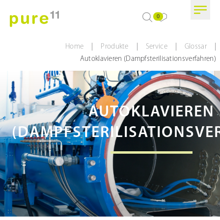
0
|
|
|
|
Home
Produkte
Service
Glossar
Autoklavieren (Dampfsterilisationsverfahren)
AUTOKLAVIEREN
(DAMPFSTERILISATIONSVE