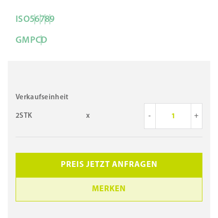
ISO
5
6
7
8
9
GMP
C
D
Verkaufseinheit
2STK
x
-
+
PREIS JETZT ANFRAGEN
MERKEN