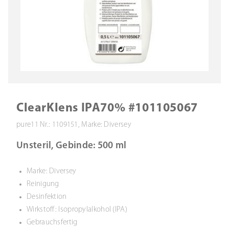
ClearKlens IPA70% #101105067
pure11 Nr.: 1109151, Marke: Diversey
Unsteril, Gebinde: 500 ml
Marke: Diversey
Reinigung
Desinfektion
Wirkstoff: Isopropylalkohol (IPA)
Gebrauchsfertig