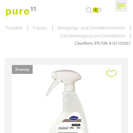
0
|
|
|
Produkte
Prozess
Reinigungs- und Desinfektionsmittel
|
Flächenreinigung und Desinfektion
ClearKlens IPA70% #101105067
Diversey