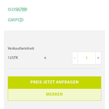
ISO
5
6
7
8
9
GMP
C
D
Verkaufseinheit
12STK
x
-
+
PREIS JETZT ANFRAGEN
MERKEN