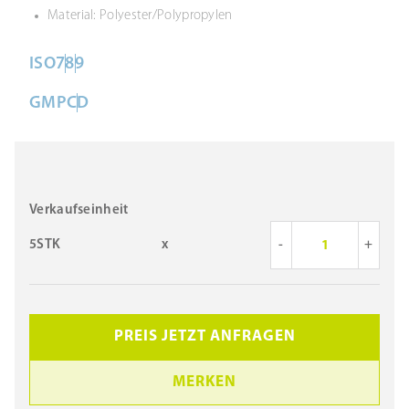
Material: Polyester/Polypropylen
ISO
7
8
9
GMP
C
D
Verkaufseinheit
5STK
x
-
+
PREIS JETZT ANFRAGEN
MERKEN