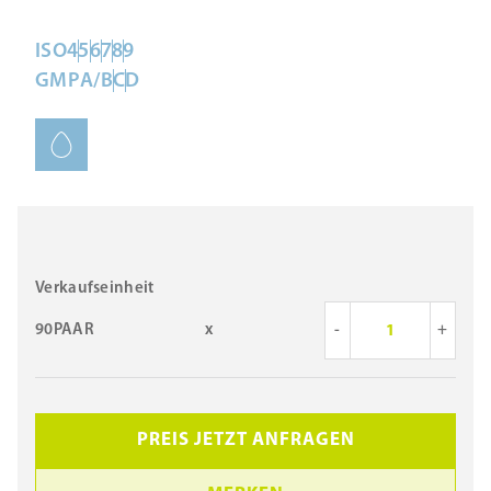
ISO
4
5
6
7
8
9
GMP
A/B
C
D
Verkaufseinheit
90PAAR
x
-
+
PREIS JETZT ANFRAGEN