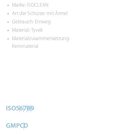
Marke: ISOCLEAN
Art der Schürze: mit Ärmel
Gebrauch: Einweg
Material: Tyvek
Materialzusammensetzung:
Reinmaterial
ISO
5
6
7
8
9
GMP
C
D