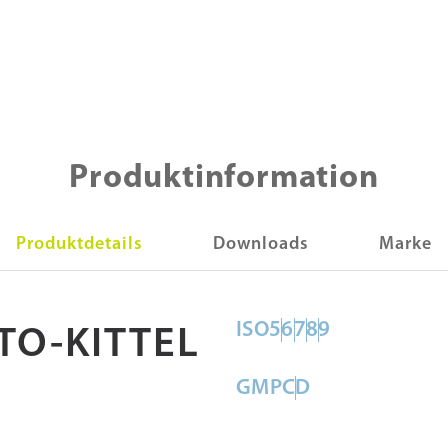
Produktinformation
Produktdetails
Downloads
Marke
ISO
5
6
7
8
9
TO-KITTEL
GMP
C
D