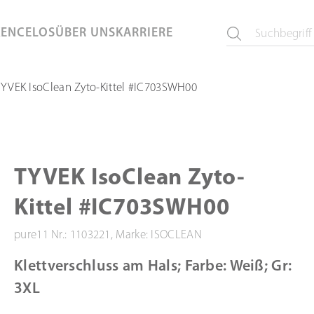
KEN
CELOS
ÜBER UNS
KARRIERE
YVEK IsoClean Zyto-Kittel #IC703SWH00
TYVEK IsoClean Zyto-
Kittel #IC703SWH00
pure11 Nr.: 1103221, Marke: ISOCLEAN
Klettverschluss am Hals; Farbe: Weiß; Gr:
3XL