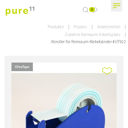
0
|
|
|
Produkte
Prozess
Arbeitsmittel
|
Zubehör Reinraum Arbeitsplatz
Abroller für Reinraum-Klebebänder #UT922
UltraTape