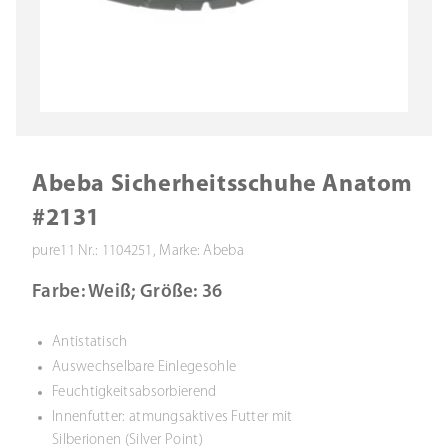
Abeba Sicherheitsschuhe Anatom
#2131
pure11 Nr.: 1104251, Marke: Abeba
Farbe: Weiß; Größe: 36
Antistatisch
Auswechselbare Einlegesohle
Feuchtigkeitsabsorbierend
Innenfutter: atmungsaktives Futter mit
Silberionen (Silver Point)