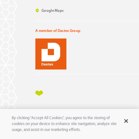
Google Maps
A member of Dastex Group
Impressum
Datenschutz
AGB
AEB
By clicking “Accept All Cookies”, you agree to the storing of
11
© 2025 pure
GmbH
cookies on your device to enhance site navigation, analyze site
usage, and assist in our marketing efforts.