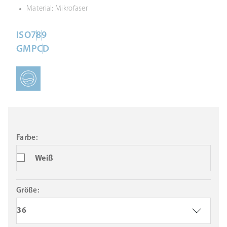
Material: Mikrofaser
ISO
7
8
9
GMP
C
D
Farbe:
Weiß
Größe:
36