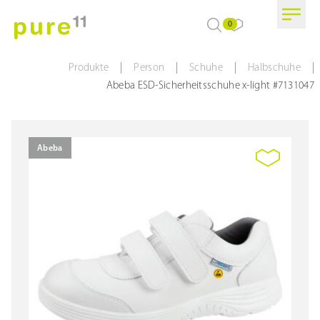
0
|
|
|
|
Produkte
Person
Schuhe
Halbschuhe
Abeba ESD-Sicherheitsschuhe x-light #7131047
Abeba