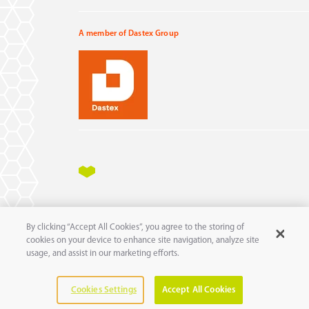
A member of Dastex Group
Impressum
Datenschutz
AGB
AEB
By clicking “Accept All Cookies”, you agree to the storing of
11
© 2025 pure
GmbH
cookies on your device to enhance site navigation, analyze site
usage, and assist in our marketing efforts.
Cookies Settings
Accept All Cookies