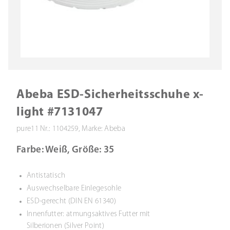
Abeba ESD-Sicherheitsschuhe x-
light #7131047
pure11 Nr.: 1104259, Marke: Abeba
Farbe: Weiß, Größe: 35
Antistatisch
Auswechselbare Einlegesohle
ESD-gerecht (DIN EN 61340)
Innenfutter: atmungsaktives Futter mit
Silberionen (Silver Point)