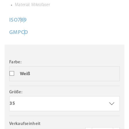
Material: Mikrofaser
ISO
7
8
9
GMP
C
D
Farbe:
Weiß
Größe:
35
Verkaufseinheit