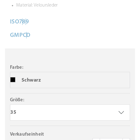
Material: Veloursleder
ISO
7
8
9
GMP
C
D
Farbe:
Schwarz
Größe:
35
Verkaufseinheit