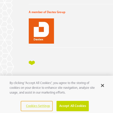
A member of Dastex Group
Impressum
Datenschutz
AGB
AEB
By clicking “Accept All Cookies”, you agree to the storing of
11
© 2025 pure
GmbH
cookies on your device to enhance site navigation, analyze site
usage, and assist in our marketing efforts.
Cookies Settings
Accept All Cookies