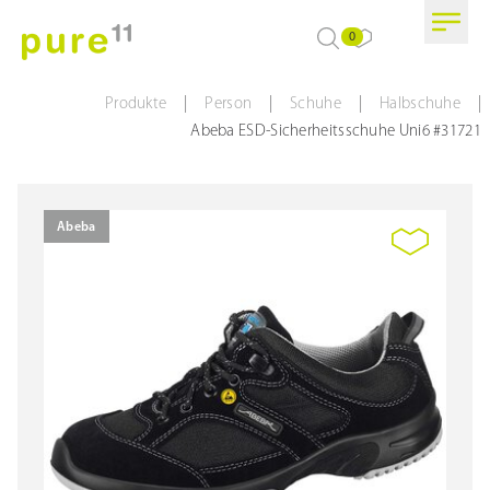
0
|
|
|
|
Produkte
Person
Schuhe
Halbschuhe
Abeba ESD-Sicherheitsschuhe Uni6 #31721
Abeba