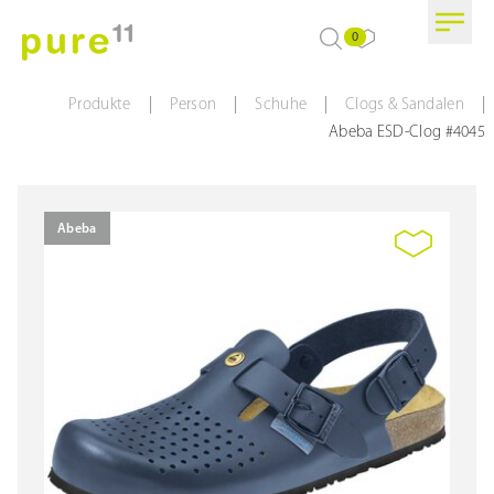
0
|
|
|
|
Produkte
Person
Schuhe
Clogs & Sandalen
Abeba ESD-Clog #4045
Abeba