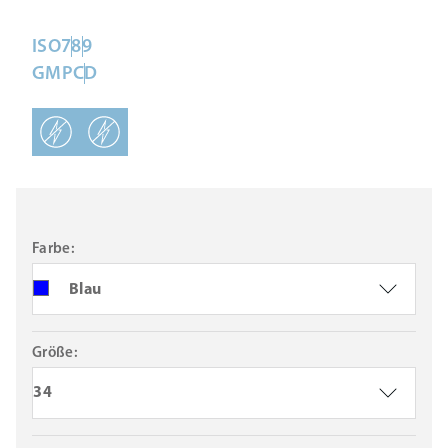
ISO
7
8
9
GMP
C
D
Farbe:
Blau
Größe:
34