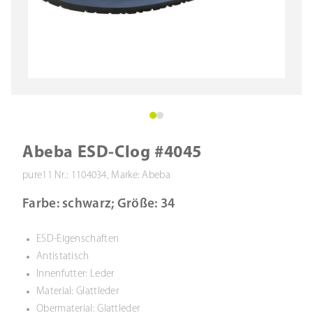
Abeba ESD-Clog #4045
pure11 Nr.: 1104034, Marke: Abeba
Farbe: schwarz; Größe: 34
ESD-Eigenschaften
Antistatisch
Innenfutter: Leder
Material: Glattleder
Obermaterial: Glattleder