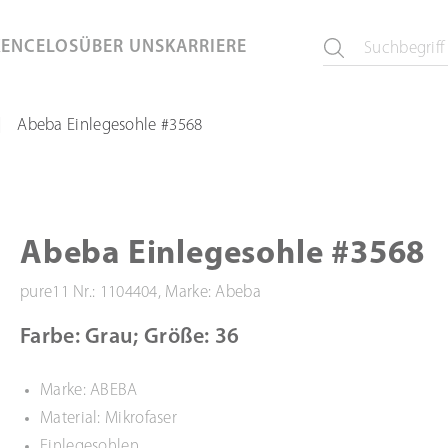
KEN
CELOS
ÜBER UNS
KARRIERE
Abeba Einlegesohle #3568
|
Abeba Einlegesohle #3568
pure11 Nr.: 1104404, Marke: Abeba
Farbe: Grau; Größe: 36
Marke: ABEBA
Material: Mikrofaser
Einlegesohlen