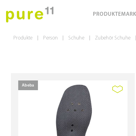
PRODUKTE
MAR
Produkte
Person
Schuhe
Zubehör Schuhe
|
|
|
Abeba