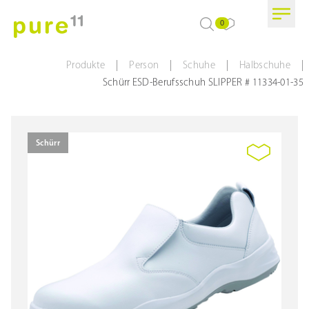
0
|
|
|
|
Produkte
Person
Schuhe
Halbschuhe
Schürr ESD-Berufsschuh SLIPPER # 11334-01-35
Schürr