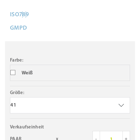
ISO
7
8
9
GMP
D
Farbe:
Weiß
Größe:
41
Verkaufseinheit
PAAR
x
-
+