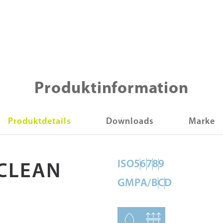
Produktinformation
Produktdetails
Downloads
Marke
ISO
5
6
7
8
9
OCLEAN
GMP
A/B
C
D