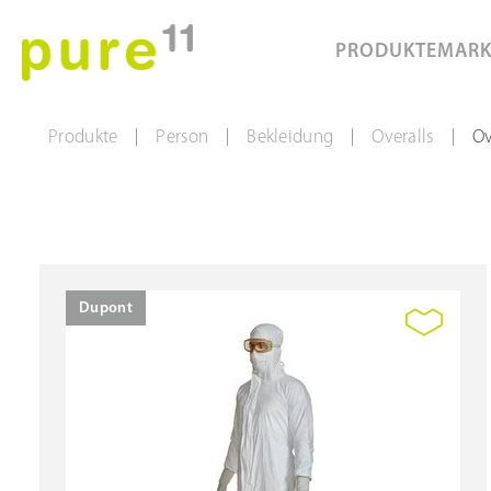
PRODUKTE
MAR
Produkte
Person
Bekleidung
Overalls
Ov
|
|
|
|
Dupont