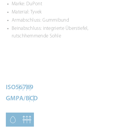
Marke: DuPont
Material: Tyvek
Armabschluss: Gummibund
Beinabschluss: integrierte Überstiefel,
rutschhemmende Sohle
ISO
5
6
7
8
9
GMP
A/B
C
D