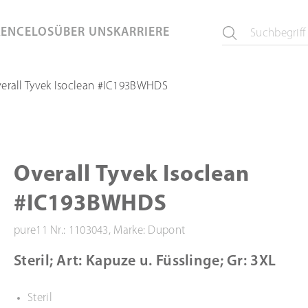
KEN
CELOS
ÜBER UNS
KARRIERE
erall Tyvek Isoclean #IC193BWHDS
Overall Tyvek Isoclean
#IC193BWHDS
pure11 Nr.: 1103043, Marke: Dupont
Steril; Art: Kapuze u. Füsslinge; Gr: 3XL
Steril