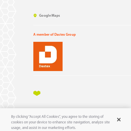
Google Maps
A member of Dastex Group
Impressum
Datenschutz
AGB
AEB
By clicking “Accept All Cookies”, you agree to the storing of
11
© 2025 pure
GmbH
cookies on your device to enhance site navigation, analyze site
usage, and assist in our marketing efforts.