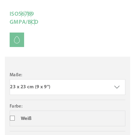
ISO
5
6
7
8
9
GMP
A/B
C
D
Maße:
23 x 23 cm (9 x 9")
Farbe:
Weiß