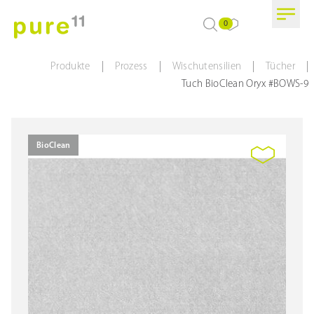
0
|
|
|
|
Produkte
Prozess
Wischutensilien
Tücher
Tuch BioClean Oryx #BOWS-9
BioClean