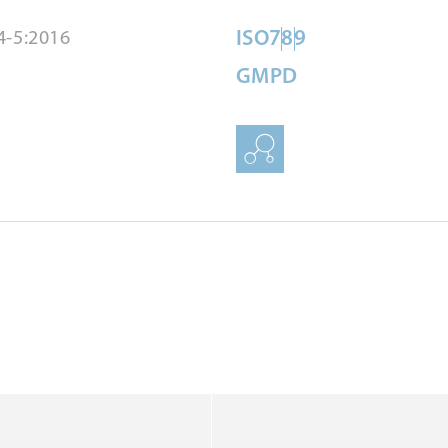
ISO
7
8
9
4-5:2016
GMP
D