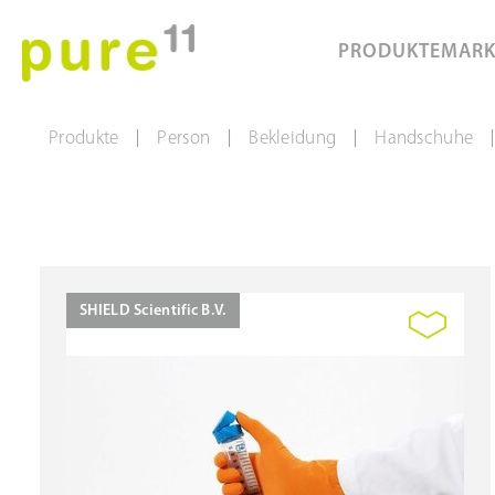
PRODUKTE
MAR
Produkte
Person
Bekleidung
Handschuhe
|
|
|
|
SHIELD Scientific B.V.