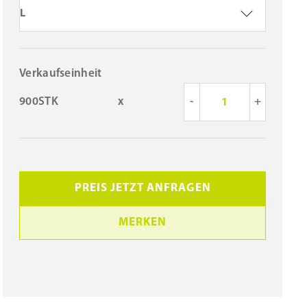
L
Verkaufseinheit
900STK
x
-
+
PREIS JETZT ANFRAGEN
MERKEN