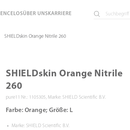
KEN
CELOS
ÜBER UNS
KARRIERE
SHIELDskin Orange Nitrile 260
SHIELDskin Orange Nitrile
260
pure11 Nr.: 1105305, Marke: SHIELD Scientific B.V.
Farbe: Orange; Größe: L
Marke: SHIELD Scientific B.V.