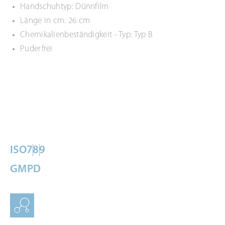
Handschuhtyp: Dünnfilm
Länge in cm: 26 cm
Chemikalienbeständigkeit - Typ: Typ B
Puderfrei
ISO
7
8
9
GMP
D