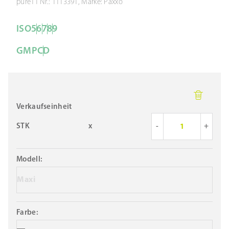
pure11 Nr.: 1113391, Marke: Paxxo
ISO
5
6
7
8
9
GMP
C
D
Verkaufseinheit
STK
x
-
+
Modell:
Maxi
Farbe: