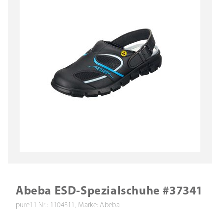
Abeba ESD-Spezialschuhe #37341
pure11 Nr.: 1104311, Marke: Abeba