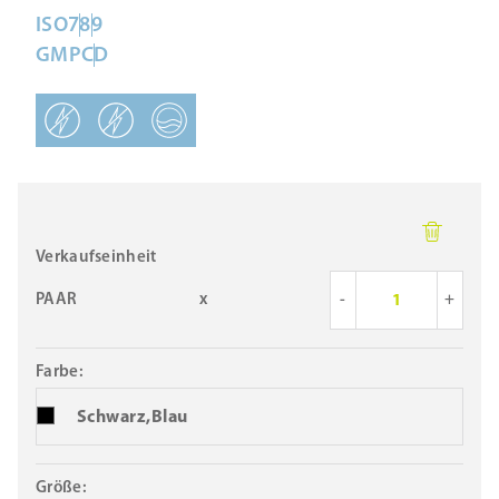
ISO
7
8
9
GMP
C
D
Verkaufseinheit
PAAR
x
-
+
Farbe:
Schwarz,Blau
Größe: