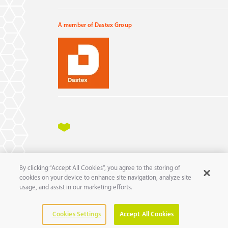
A member of Dastex Group
Impressum
Datenschutz
AGB
AEB
By clicking “Accept All Cookies”, you agree to the storing of
11
© 2025 pure
GmbH
cookies on your device to enhance site navigation, analyze site
usage, and assist in our marketing efforts.
Cookies Settings
Accept All Cookies