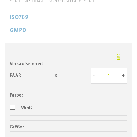
pure11 Nr.: 1104203, Marke: Distributor pure11
ISO
7
8
9
GMP
D
Verkaufseinheit
PAAR
x
-
+
Farbe:
Weiß
Größe: