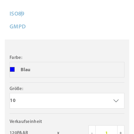
ISO
8
9
GMP
D
Farbe:
Blau
Größe:
10
Verkaufseinheit
120PAAR
x
-
+