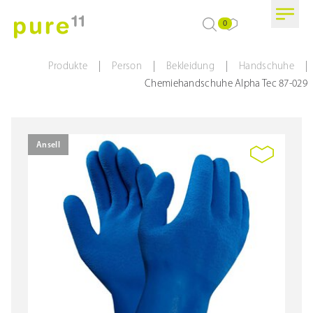
0
|
|
|
|
Produkte
Person
Bekleidung
Handschuhe
Chemiehandschuhe Alpha Tec 87-029
Ansell