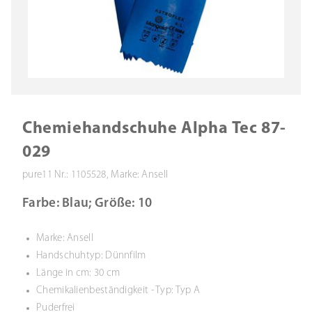
Chemiehandschuhe Alpha Tec 87-
029
pure11 Nr.: 1105528, Marke: Ansell
Farbe: Blau; Größe: 10
Marke: Ansell
Handschuhtyp: Dünnfilm
Länge in cm: 30 cm
Chemikalienbeständigkeit - Typ: Typ A
Puderfrei