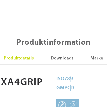
Produktinformation
Produktdetails
Downloads
Marke
ISO
7
8
9
EXA4GRIP
GMP
C
D