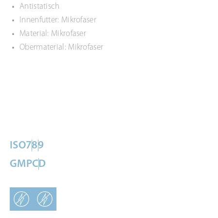
Antistatisch
Innenfutter: Mikrofaser
Material: Mikrofaser
Obermaterial: Mikrofaser
ISO
7
8
9
GMP
C
D