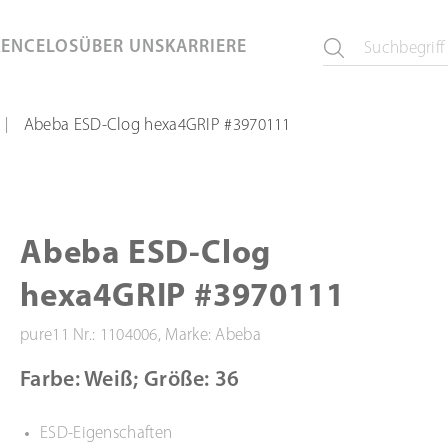
KEN
CELOS
ÜBER UNS
KARRIERE
Abeba ESD-Clog hexa4GRIP #3970111
|
Abeba ESD-Clog
hexa4GRIP #3970111
pure11 Nr.: 1104006, Marke: Abeba
Farbe: Weiß; Größe: 36
ESD-Eigenschaften